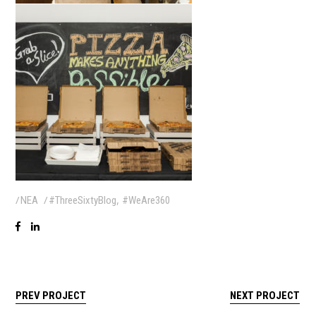
,
ΝΕΑ
#ThreeSixtyBlog
#WeAre360
PREV PROJECT
NEXT PROJECT