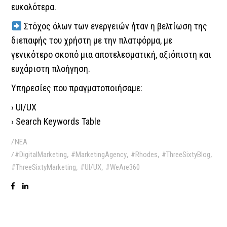
ευκολότερα.
Στόχος όλων των ενεργειών ήταν η βελτίωση της
διεπαφής του χρήστη με την πλατφόρμα, με
γενικότερο σκοπό μια αποτελεσματική, αξιόπιστη και
ευχάριστη πλοήγηση.
Υπηρεσίες που πραγματοποιήσαμε:
› UI/UX
› Search Keywords Table
ΝΕΑ
,
,
,
,
#DigitalMarketing
#MarketingAgency
#Rhodes
#ThreeSixtyBlog
,
,
#ThreeSixtyMarketing
#UI/UX
#WeAre360